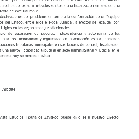
usive podría extrapolarse en las labores de control del ente tributario. 
erechos de los administrados sujetos a una fiscalización en aras de una 
texto de incertidumbre.
s declaraciones del presidente en torno a la conformación de un “equipo 
 del Estado, entre ellos el Poder Judicial, a efectos de recaudar con 
 litigios en los organismos jurisdiccionales.
ipio de separación de poderes, independencia y autonomía de los 
ta la institucionalidad y legitimidad en la actuación estatal, haciendo 
ciones tributarias municipales en sus labores de control, fiscalización 
una mayor litigiosidad tributaria en sede administrativa y judicial en el 
camente hoy se pretende evitar.
Institute
evista Estudios Tributarios ZavaRod puede dirigirse a nuestro Director 