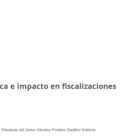
ZR
CEP ZAVAROD INSTITUTE
ZAVAROD ASSETS BROKERS
CCS ZAVAR
ca e impacto en fiscalizaciones
-Tributarias del Centro Estudios Privados ZavaRod Institute