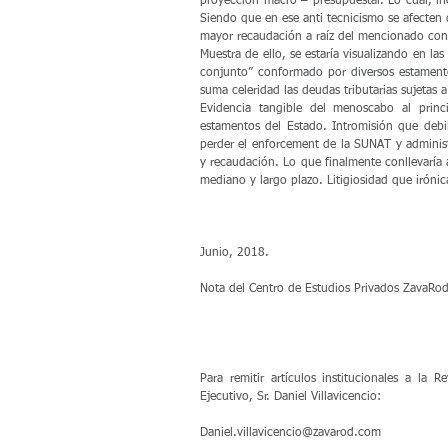
proyección macro – presupuestal. Lo cual, incl
Siendo que en ese anti tecnicismo se afecten d
mayor recaudación a raíz del mencionado con
Muestra de ello, se estaría visualizando en la
conjunto” conformado por diversos estamentos
suma celeridad las deudas tributarias sujetas a
Evidencia tangible del menoscabo al princ
estamentos del Estado. Intromisión que debili
perder el enforcement de la SUNAT y administra
y recaudación. Lo que finalmente conllevaría a 
mediano y largo plazo. Litigiosidad que iróni
Junio, 2018.
Nota del Centro de Estudios Privados ZavaRod 
Para remitir artículos institucionales a la R
Ejecutivo, Sr. Daniel Villavicencio:
Daniel.villavicencio@zavarod.com