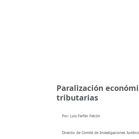
ZAVAROD
INICIO
EQUIPO
BLOG CEPZI
ZAVAROD CONSULTING
Paralización económi
tributarias
Por: Luis Farfán Falcón
Director de Comité de Investigaciones Jurídico