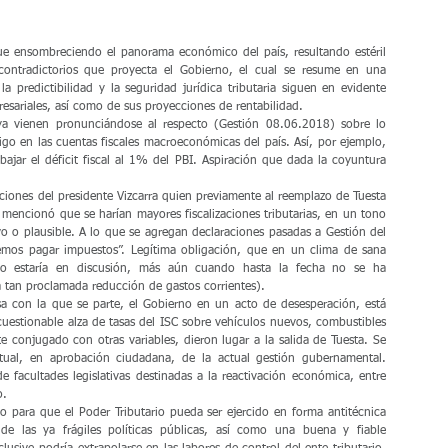
gue ensombreciendo el panorama económico del país, resultando estéril 
contradictorios que proyecta el Gobierno, el cual se resume en una 
la predictibilidad y la seguridad jurídica tributaria siguen en evidente 
sariales, así como de sus proyecciones de rentabilidad.
o ya vienen pronunciándose al respecto (Gestión 08.06.2018) sobre lo 
igo en las cuentas fiscales macroeconómicas del país. Así, por ejemplo, 
ajar el déficit fiscal al 1% del PBI. Aspiración que dada la coyuntura 
ciones del presidente Vizcarra quien previamente al reemplazo de Tuesta 
encionó que se harían mayores fiscalizaciones tributarias, en un tono 
vo o plausible. A lo que se agregan declaraciones pasadas a Gestión del 
mos pagar impuestos”. Legítima obligación, que en un clima de sana 
a no estaría en discusión, más aún cuando hasta la fecha no se ha 
 la tan proclamada reducción de gastos corrientes).
sa con la que se parte, el Gobierno en un acto de desesperación, está 
uestionable alza de tasas del ISC sobre vehículos nuevos, combustibles 
 conjugado con otras variables, dieron lugar a la salida de Tuesta. Se 
tual, en aprobación ciudadana, de la actual gestión gubernamental. 
 facultades legislativas destinadas a la reactivación económica, entre 
o.
io para que el Poder Tributario pueda ser ejercido en forma antitécnica 
e las ya frágiles políticas públicas, así como una buena y fiable 