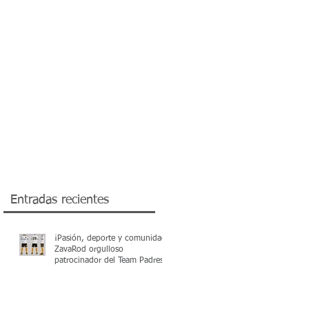
OD INSURANCE BROKERS
TRANSFER PRICING
ZAVAROD MEDICAL
Entradas recientes
¡Pasión, deporte y comunidad!
ZavaRod orgulloso
patrocinador del Team Padres
Markham +48 en el Torneo
Apertura 2026