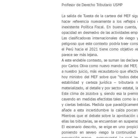
Profesor de Derecho Tributario USMP
La salida de Tuesta de la cartera del MEF si
hacer referencia nuevamente a los reflejos 
inexistente Política Fiscal. En buena cuenta, 
opacidad en desmedro de las actividades empre
Las clasificadoras internacionales de riesg
peligroso que este contexto podría traer cons
el Perú hacia el 2021 tiene como objetivo reb
parece ser más lejana.
A este endeble contexto, se suman las declara
por Carlos Oliva como nuevo mando del MEF, m
a nuestro juicio, más recaudatorio que efecti
hoy ministro del MEF sobre que “todos debe
estabilidad y certeza jurídica – tributari
materializado, al detalle y por sector estatal,
Este clima de zozobra y, siendo esa la premi
cayendo en medidas efectistas tales como la c
y ciertas bebidas. Medida que paradójicamente
añade a esta incertidumbre la caída porcen
Mientras que el debate sobre la aprobación de
ellas las tributarias, se encuentran en suspens
El escenario descrito, se erige en uno propic
poniendo en severo riesgo la continuidad d