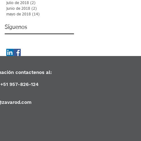
julio de 2018
(2)
2 entradas
junio de 2018
(2)
2 entradas
mayo de 2018
(14)
14 entradas
Síguenos
mación contactenos al:
, +51 957-826-124
@zavarod.com