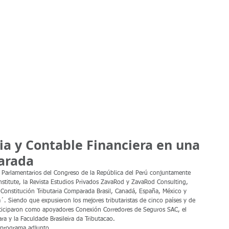
ZR
CEP ZAVAROD INSTITUTE
ZAVAROD ASSETS BROKERS
CCS ZAVAR
ia y Contable Financiera en una
arada
 Parlamentarios del Congreso de la República del Perú conjuntamente 
stitute, la Revista Estudios Privados ZavaRod y ZavaRod Consulting, 
 Constitución Tributaria Comparada Brasil, Canadá, España, México y 
´. Siendo que expusieron los mejores tributaristas de cinco países y de 
rticiparon como apoyadores Conexión Corredores de Seguros SAC, el 
a y la Faculdade Brasileira da Tributacao. 
 programa adjunto.