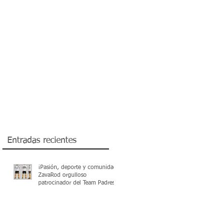
OD INSURANCE BROKERS
TRANSFER PRICING
ZAVAROD MEDICAL
Entradas recientes
¡Pasión, deporte y comunidad!
ZavaRod orgulloso
patrocinador del Team Padres
Markham +48 en el Torneo
Apertura 2026