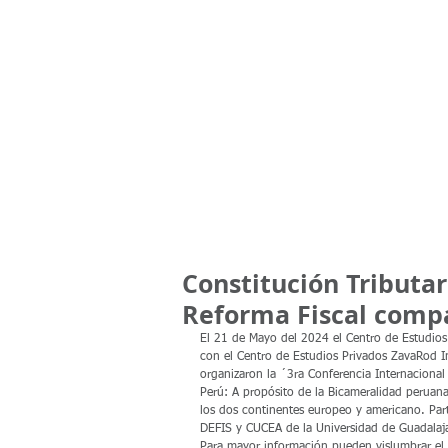
ZAVAROD
INICIO
EQUIPO
BLOG CEPZI
ZAVAROD CONSULTING
Constitución Tributar
Reforma Fiscal comp
El 21 de Mayo del 2024 el Centro de Estudios
con el Centro de Estudios Privados ZavaRod In
organizaron la ´3ra Conferencia Internacional
Perú: A propósito de la Bicameralidad peruana
los dos continentes europeo y americano. Pa
DEFIS y CUCEA de la Universidad de Guadalajar
Para mayor información pueden vislumbrar el