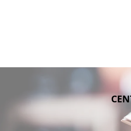
ZAVAROD
INICIO
EQUIPO
BLOG CEPZI
ZAVAROD CONSULTING
CEN