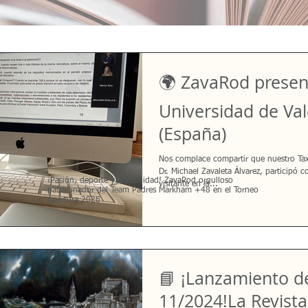
🌍 ZavaRod presen
Universidad de Val
(España)
Nos complace compartir que nuestro Tax 
Dr. Michael Zavaleta Álvarez, participó 
¡Pasión, deporte y comunidad! ZavaRod orgulloso
visitante en el...
patrocinador del Team Padres Markham +48 en el Torneo
Apertura 2026
📘 ¡Lanzamiento d
11/2024!La Revista