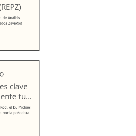
(REPZ)
 de Análisis
ivados ZavaRod
io
es clave
mente tu
a?"
Rod, el Dr. Michael
o por la periodista