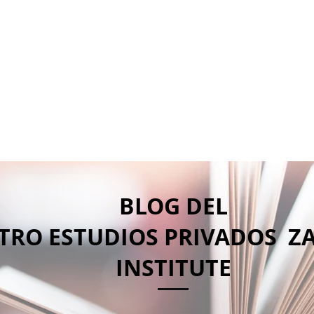
ZR
CEP ZAVAROD INSTITUTE
ZAVAROD ASSETS BROKERS
CCS ZAVAR
BLOG DEL
TRO ESTUDIOS PRIVADOS Z
INSTITUTE