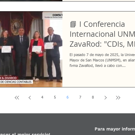
📘 I Conferencia
Internacional UN
ZavaRod: "CDIs, 
y TLC: ¿Superados 
El pasado 7 de mayo de 2025, la Univer
Aranceles Globale
Mayor de San Marcos (UNMSM), en alian
firma ZavaRod, llevó a cabo con...
EE.UU.?"
4
5
6
7
8
Para mayor infor
cer el mejor servicio!