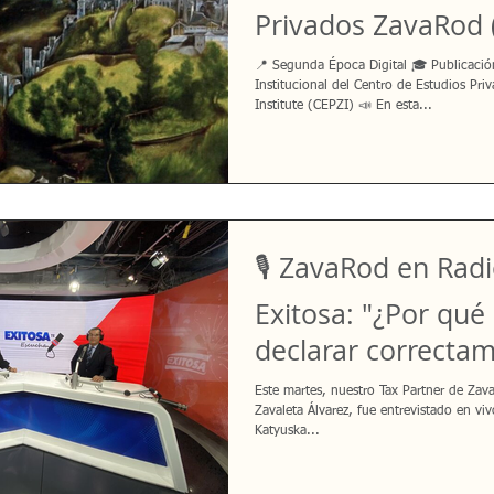
Privados ZavaRod 
📍 Segunda Época Digital 🎓 Publicación
Institucional del Centro de Estudios Pr
Institute (CEPZI) 📣 En esta...
🎙️ ZavaRod en Rad
Exitosa: "¿Por qué 
declarar correcta
impuesto a la rent
Este martes, nuestro Tax Partner de Zava
Zavaleta Álvarez, fue entrevistado en viv
Katyuska...