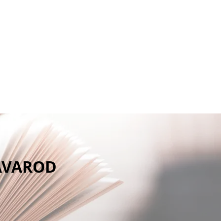
OD INSURANCE BROKERS
TRANSFER PRICING
ZAVAROD MEDICAL
AVAROD