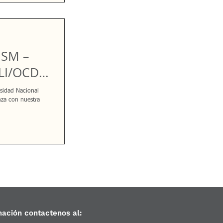
MSM –
MLI/OCDE
por los
sidad Nacional
s de
za con nuestra
mación contactenos al: