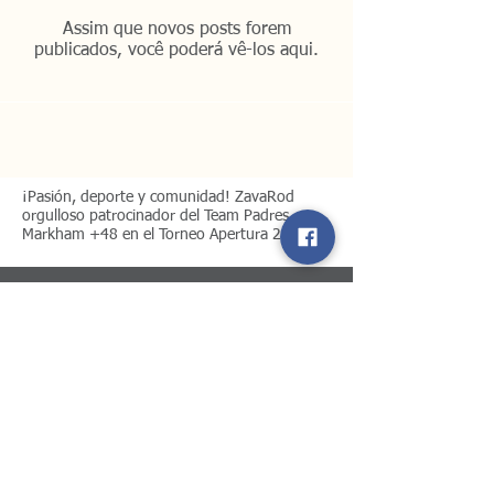
Assim que novos posts forem
publicados, você poderá vê-los aqui.
¡Pasión, deporte y comunidad! ZavaRod
orgulloso patrocinador del Team Padres
Markham +48 en el Torneo Apertura 2026
© 2017 por ZavaRod
Nuestro Compromiso es siempre
ofrecer el mejor servicio!
ZavaRod Consulting
Centro de Estudios Privados ZavaRod
Institute
Transfer Pricing & Economy Services