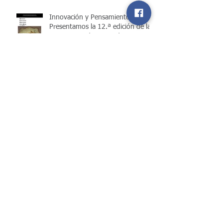
Innovación y Pensamiento Crítico:
Presentamos la 12.ª edición de la
Revista Estudios Privados
ZavaRod (REPZ)
Conexión Global en Derecho
Tributario: Intercambio Académico
Internacional entre UPC y Zavarod
REPZ 12: Nueva edición de la
Revista Estudios Privados
ZavaRod