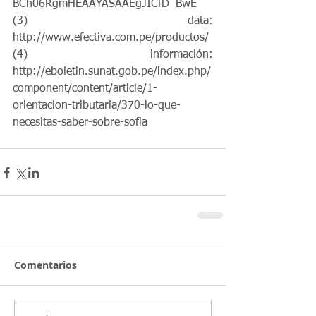
BCh06RgmHEAAYASAAEgJICfD_BwE
(3) data: 
http://www.efectiva.com.pe/productos/
(4) información: 
http://eboletin.sunat.gob.pe/index.php/
component/content/article/1-
orientacion-tributaria/370-lo-que-
necesitas-saber-sobre-sofia
Comentarios