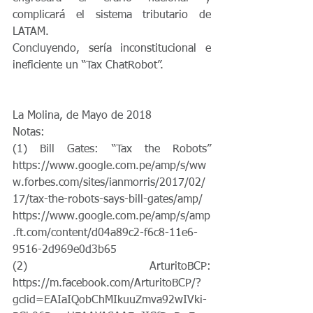
complicará el sistema tributario de 
LATAM.
Concluyendo, sería inconstitucional e 
ineficiente un “Tax ChatRobot”.
La Molina, de Mayo de 2018
Notas:
(1) Bill Gates: “Tax the Robots” 
https://www.google.com.pe/amp/s/ww
w.forbes.com/sites/ianmorris/2017/02/
17/tax-the-robots-says-bill-gates/amp/
https://www.google.com.pe/amp/s/amp
.ft.com/content/d04a89c2-f6c8-11e6-
9516-2d969e0d3b65
(2) ArturitoBCP: 
https://m.facebook.com/ArturitoBCP/?
gclid=EAIaIQobChMIkuuZmva92wIVki-