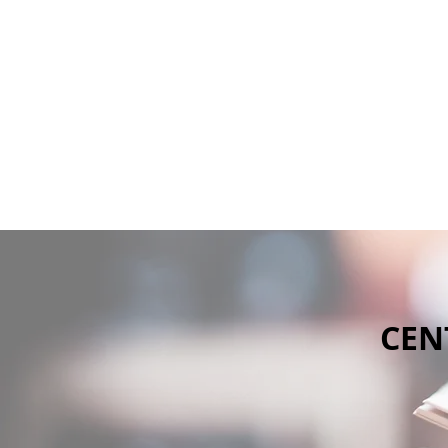
ZAVAROD
INICIO
EQUIPO
BLOG CEPZI
ZAVAROD CONSULTING
CEN