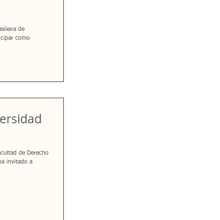
sileira de
ticipar como
versidad
acultad de Derecho
ha invitado a