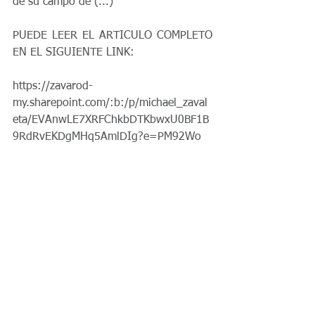
de su campo de (...)
PUEDE LEER EL ARTICULO COMPLETO 
EN EL SIGUIENTE LINK:
https://zavarod-
my.sharepoint.com/:b:/p/michael_zaval
eta/EVAnwLE7XRFChkbDTKbwxU0BF1B
9RdRvEKDgMHq5AmlDIg?e=PM92Wo